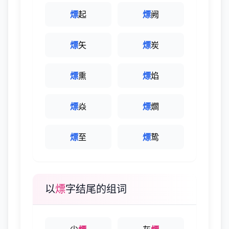
熛
起
熛
阙
熛
矢
熛
炭
熛
熏
熛
焰
熛
焱
熛
爓
熛
至
熛
鸷
以
熛
字结尾的组词