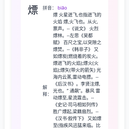
熛
拼音：
biāo
熛 火星迸飞,也指迸飞的
火焰 熛,火飞也。从火,
票声。--《说文》 火烈
熛林。--左思《吴都
赋》 百尺之宝,以突隙之
熛焚。--《韩非子》 又
如熛炭(燃烧着的炭火。
熛迸飞的火焰);熛火(火
焰);熛矢(带火的箭矢) 光
海内云蒸,雷动电摽。--
《后汉书》。李贤注熛,
解
光也。” 通飙”。暴风 雷
释：
动熛至,星流霆击。--
《史记·司马相如列传》
胜广熛起,梁籍扇烈。--
《汉书·叙传下》 又如熛
至(指疾风迅猛来临。比