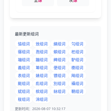
尘
熛
灰
熛
最新更新组词
恊组词
攽组词
縭组词
勽组词
忁组词
孢组词
蛽组词
柸组词
塴组词
蹦组词
綼组词
馿组词
義组词
箄组词
便组词
檦组词
表组词
婊组词
镖组词
飚组词
颷组词
彪组词
別组词
襵组词
斌组词
槟组词
栤组词
鞆组词
秡组词
淿组词
更新时间：2026-08-07 10:32:17