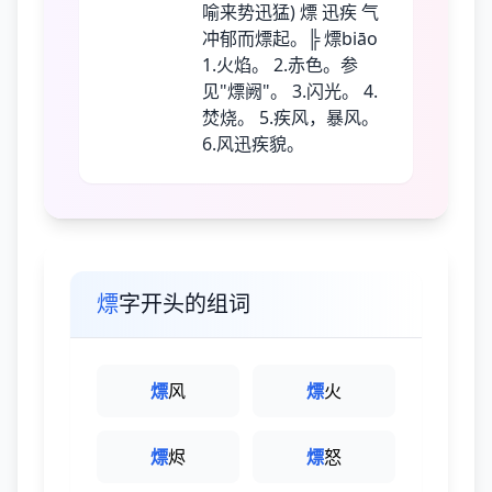
喻来势迅猛) 熛 迅疾 气
冲郁而熛起。╠ 熛biāo
1.火焰。 2.赤色。参
见"熛阙"。 3.闪光。 4.
焚烧。 5.疾风，暴风。
6.风迅疾貌。
熛
字开头的组词
熛
风
熛
火
熛
烬
熛
怒