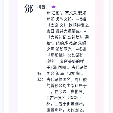
邠
拼音：
bīn
邠 通彬”。有文采 斐如
邠如,虎豹文如。--扬雄
《太玄·文》 钦顺仲夏之
吉日,遵并大道邠或。--
《大戴礼记·公符篇》 通
缤”。缤纷,繁盛貌 朱绿
之画,邠盼丽光。--扬雄
《蜀都赋》 又如邠盼
(缤纷。文彩美盛的样
子) 邠 同豳”。古代诸侯
解
国名 邠bīn 1.同"豳"。
释：
古代诸侯国名。周后稷
的曾孙公刘由邰迁居于
此。在今陕西省彬县。
2.古州县名『晋新平
郡，西魏于郡置豳州，
唐置邠州，历代因之。