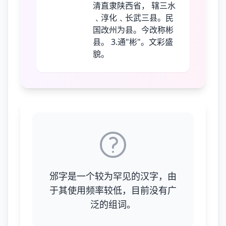
清直隶陕西省， 辖三水
﹑淳化﹑长武三县。民
国改州为县。今改称彬
县。 3.通"彬"。文彩盛
貌。
邠字是一个较为罕见的汉字，由
于其使用频率较低，目前没有广
泛的组词。