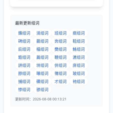
最新更新组词
鏶组词
漞组词
班组词
癍组词
碑组词
藣组词
奔组词
鞛组词
庇组词
楅组词
奰组词
鮥组词
箃组词
萹组词
鞭组词
瀌组词
誁组词
垪组词
倂组词
庰组词
脖组词
嚗组词
簙组词
玻组词
捕组词
礸组词
才组词
衪组词
惨组词
骖组词
更新时间：2026-08-08 00:13:21