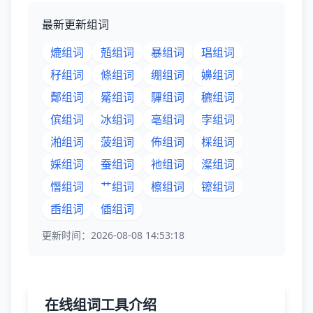
最新更新组词
熝组词
兡组词
暴组词
琩组词
秄组词
條组词
绷组词
嬶组词
鄪组词
觱组词
驆组词
穮组词
傧组词
冰组词
亳组词
孛组词
湐组词
菠组词
佈组词
棌组词
婇组词
蚕组词
衪组词
澯组词
憯组词
艹组词
檫组词
镲组词
臿组词
偛组词
更新时间：2026-08-08 14:53:18
在线组词工具介绍