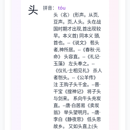
头
拼音：
tóu
头〈名〉 (形声。从页,
豆声。页,人头。头在战
国时期才出现,首出现较
早。本义首) 同本义 頭,
首也。--《说文》 苞头
者,神所居。--《春秋·元
命》 头容直。--《礼记·
玉藻》 左头奉之。--
《仪礼·士相见礼》 杀人
者刎头。--《公羊传》
注 王购子头千金。--晋·
干宝《搜神记》 将子头
与剑来。 系向牛头充炭
直。--唐·白居易《卖炭
翁》 举头望明月。--唐·
李白《静夜思》 低头思
故乡。 又如头直上(头