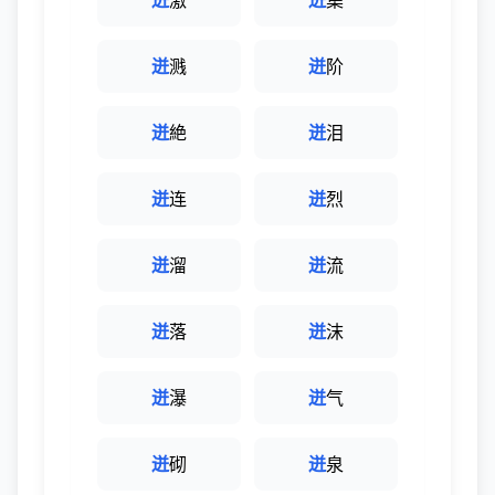
迸
激
迸
集
迸
溅
迸
阶
迸
絶
迸
泪
迸
连
迸
烈
迸
溜
迸
流
迸
落
迸
沫
迸
瀑
迸
气
迸
砌
迸
泉