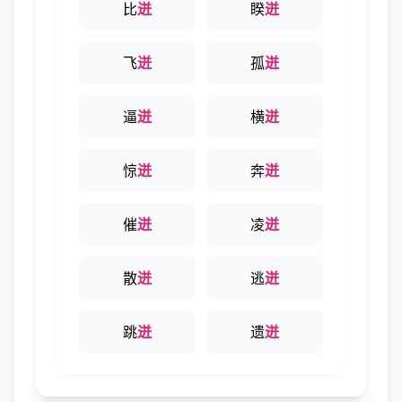
比
迸
睽
迸
飞
迸
孤
迸
逼
迸
横
迸
惊
迸
奔
迸
催
迸
凌
迸
散
迸
逃
迸
跳
迸
遗
迸