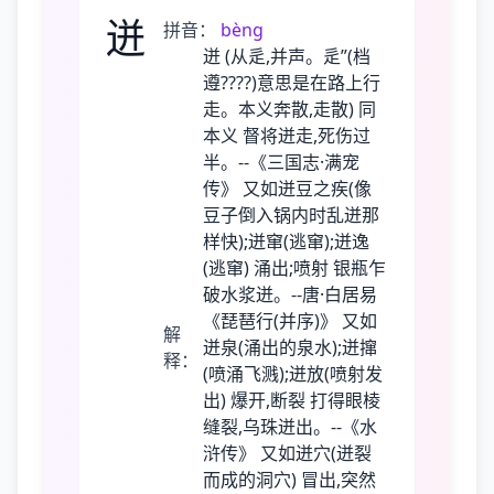
迸
拼音：
bènɡ
迸 (从辵,并声。辵”(档
遵????)意思是在路上行
走。本义奔散,走散) 同
本义 督将迸走,死伤过
半。--《三国志·满宠
传》 又如迸豆之疾(像
豆子倒入锅内时乱迸那
样快);迸窜(逃窜);迸逸
(逃窜) 涌出;喷射 银瓶乍
破水浆迸。--唐·白居易
《琵琶行(并序)》 又如
解
迸泉(涌出的泉水);迸撺
释：
(喷涌飞溅);迸放(喷射发
出) 爆开,断裂 打得眼棱
缝裂,乌珠迸出。--《水
浒传》 又如迸穴(迸裂
而成的洞穴) 冒出,突然