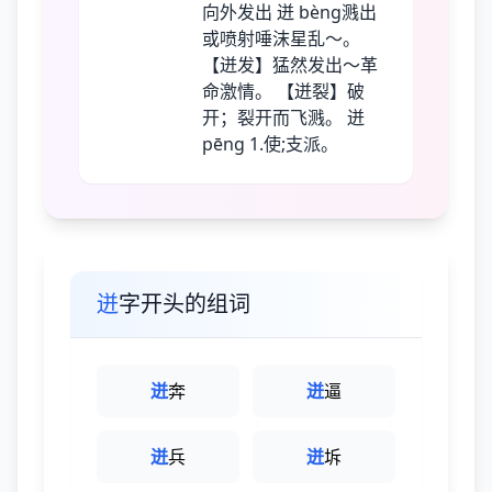
向外发出 迸 bèng溅出
或喷射唾沫星乱～。
【迸发】猛然发出～革
命激情。 【迸裂】破
开；裂开而飞溅。 迸
pēng 1.使;支派。
迸
字开头的组词
迸
奔
迸
逼
迸
兵
迸
坼