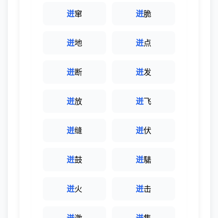
迸
窜
迸
脆
迸
地
迸
点
迸
断
迸
发
迸
放
迸
飞
迸
缝
迸
伏
迸
鼓
迸
騞
迸
火
迸
击