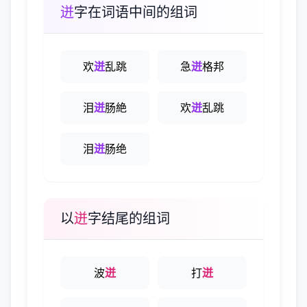
迸
字在词语中间的组词
欢
迸
乱跳
急
迸
格邦
泪
迸
肠絶
欢
迸
乱跳
泪
迸
肠绝
以
迸
字结尾的组词
波
迸
打
迸