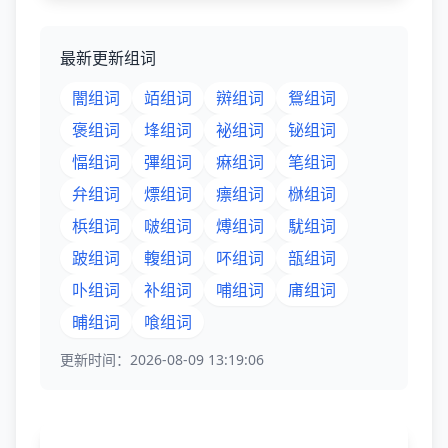
最新更新组词
闇组词
竡组词
辬组词
鴛组词
褒组词
埄组词
袐组词
铋组词
愊组词
彃组词
痳组词
笔组词
弁组词
熛组词
瘭组词
椕组词
梹组词
啵组词
煿组词
駀组词
跛组词
輹组词
吥组词
瓿组词
卟组词
补组词
哺组词
庯组词
晡组词
喰组词
更新时间：2026-08-09 13:19:06