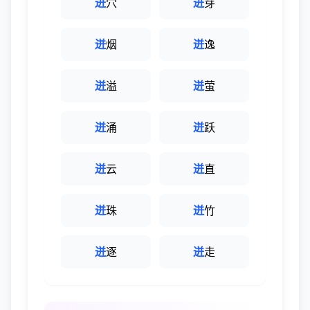
迸
穴
迸
芽
迸
烟
迸
逸
迸
溢
迸
萤
迸
涌
迸
跃
迸
云
迸
直
迸
珠
迸
竹
迸
逐
迸
走