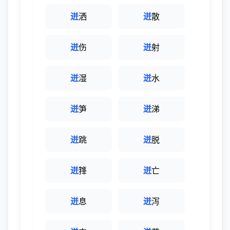
迸
洒
迸
散
迸
伤
迸
射
迸
湿
迸
水
迸
笋
迸
涕
迸
跳
迸
脱
迸
箨
迸
亡
迸
息
迸
泻