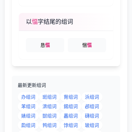
以
愊
字结尾的组词
恳
愊
悃
愊
最新更新组词
办组词
斑组词
胷组词
浜组词
苯组词
渀组词
錫组词
邲组词
婊组词
獃组词
靐组词
礴组词
瓝组词
鹁组词
饽组词
玻组词