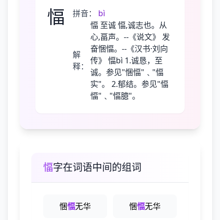
愊
拼音：
bì
愊 至诚 愊,诚志也。从
心,畐声。--《说文》 发
奋悃愊。--《汉书·刘向
解
传》 愊bì 1.诚恳，至
释：
诚。参见"悃愊"﹑"愊
实"。 2.郁结。参见"愊
愊"﹑"愊臆"。
愊
字在词语中间的组词
悃
愊
无华
悃
愊
无华