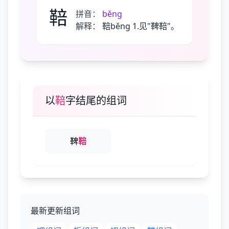
鞛
拼音：
běnɡ
解释：
鞛běng 1.见"鞞鞛"。
以
鞛
字结尾的组词
鞞
鞛
最新更新组词