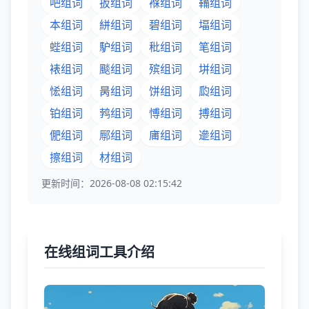
吧组词
扳组词
褓组词
鞴组词
本组词
絣组词
碧组词
堛组词
蜌组词
馿组词
秕组词
笔组词
裱组词
颷组词
殡组词
垪组词
恡组词
昺组词
饼组词
瓝组词
铂组词
鹁组词
愽组词
搏组词
俷组词
鄏组词
庯组词
遪组词
擦组词
材组词
更新时间：2026-08-08 02:15:42
在线组词工具介绍