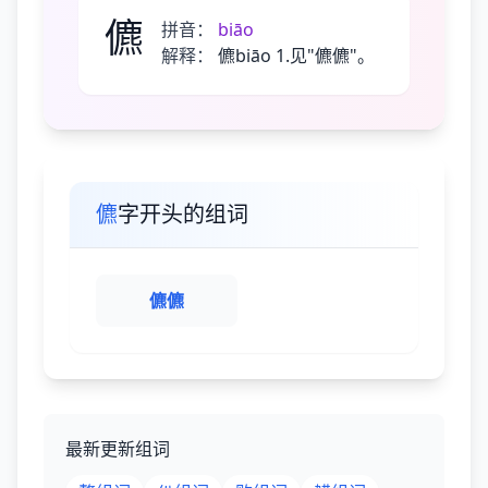
儦
拼音：
biāo
解释：
儦biāo 1.见"儦儦"。
儦
字开头的组词
儦
儦
最新更新组词