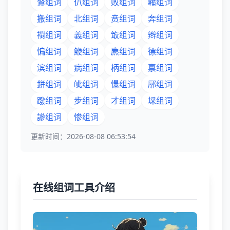
鷔组词
仈组词
败组词
韛组词
搬组词
北组词
贲组词
奔组词
襨组词
義组词
箃组词
辫组词
惼组词
鯾组词
麃组词
徱组词
滨组词
病组词
柄组词
禀组词
鉼组词
皉组词
懪组词
鄏组词
蹳组词
步组词
才组词
埰组词
謲组词
惨组词
更新时间：2026-08-08 06:53:54
在线组词工具介绍