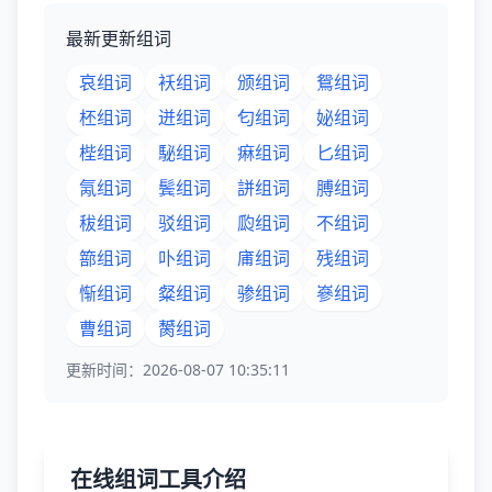
最新更新组词
哀组词
袄组词
颁组词
鴛组词
柸组词
迸组词
匂组词
妼组词
梐组词
駜组词
痳组词
匕组词
氞组词
鬓组词
誁组词
膊组词
秡组词
驳组词
瓝组词
不组词
篰组词
卟组词
庯组词
残组词
惭组词
粲组词
骖组词
嵾组词
曹组词
膥组词
更新时间：2026-08-07 10:35:11
在线组词工具介绍