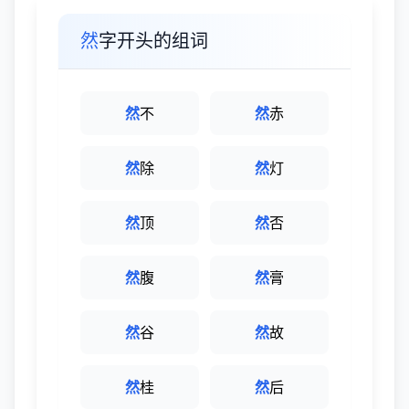
然
字开头的组词
然
不
然
赤
然
除
然
灯
然
顶
然
否
然
腹
然
膏
然
谷
然
故
然
桂
然
后