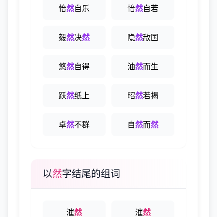
怡
然
自乐
怡
然
自若
毅
然
决
然
隐
然
敌国
悠
然
自得
油
然
而生
跃
然
纸上
昭
然
若揭
卓
然
不群
自
然
而
然
以
然
字结尾的组词
漼
然
漼
然