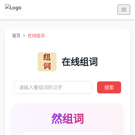
首页
>
在线组词
在线组词
搜索
然组词