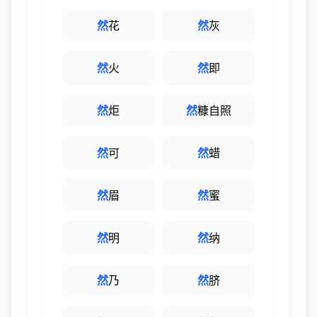
然
花
然
灰
然
火
然
即
然
炬
然
糠自照
然
可
然
蜡
然
眉
然
蜜
然
明
然
纳
然
乃
然
脐