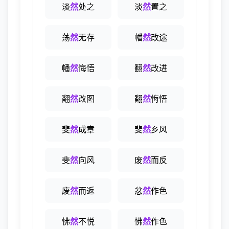
淡
然
处之
淡
然
置之
荡
然
无存
幡
然
改途
幡
然
悔悟
翻
然
改进
翻
然
改图
翻
然
悔悟
斐
然
成章
斐
然
乡风
斐
然
向风
废
然
而反
废
然
而返
忿
然
作色
怫
然
不悦
怫
然
作色