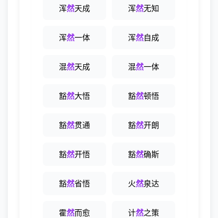
浑
然
天成
浑
然
无知
浑
然
一体
浑
然
自成
混
然
天成
混
然
一体
豁
然
大悟
豁
然
顿悟
豁
然
贯通
豁
然
开朗
豁
然
开悟
豁
然
确斯
豁
然
省悟
火
然
泉达
霍
然
而愈
计
然
之策