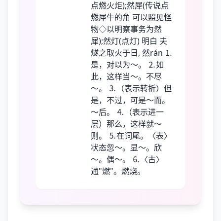
点燃火炬);然犀(传说点
燃犀牛的角 可以照见怪
物◇以明察事务为然
犀);然灯(点灯) 明白 夫
燧之取火于日, 然rán ⒈
是，对以为～。 ⒉如
此，这样当～。不尽
～。 ⒊（表示转折）但
是，不过，可是～而。
～后。 ⒋（表示进一
层）那么，这样就～
则。 ⒌在词尾。〈表〉
状态忽～。显～。欣
～。偶～。 ⒍〈古〉
通"燃"。燃烧。