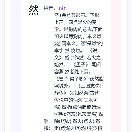
然
拼音：
rán
然 (会意兼形声。下形,
上声。四点是火的变
形。是狗肉的意思,下面
加火以烤狗肉。本义燃
烧) 同本义。然”是燃”的
本字 然,烧也。--《说
文》 俗字作燃” 若火之
始然。--《孟子》 蒸间
容蒸,然者处下焉。--
《管子·弟子职》 夜然脂
照城外。--《三国志·刘
馥传》 又如然海(古代
传说中的油海,其水可
燃);然脂(点油脂或蜡烛
照明);然灰(死灰复燃);然
解
除(烧毁);然火(点火);然
释：
炬(点燃火炬);然脂(泛指