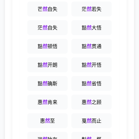
芒
然
自失
茫
然
若失
茫
然
自失
豁
然
大悟
豁
然
顿悟
豁
然
贯通
豁
然
开朗
豁
然
开悟
豁
然
确斯
豁
然
省悟
惠
然
肯来
惠
然
之顾
惠
然
至
戛
然
而止