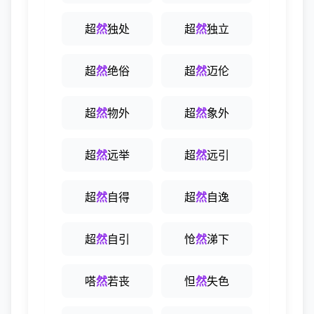
超
然
独处
超
然
独立
超
然
绝俗
超
然
迈伦
超
然
物外
超
然
象外
超
然
远举
超
然
远引
超
然
自得
超
然
自逸
超
然
自引
怆
然
涕下
嗒
然
若丧
怛
然
失色