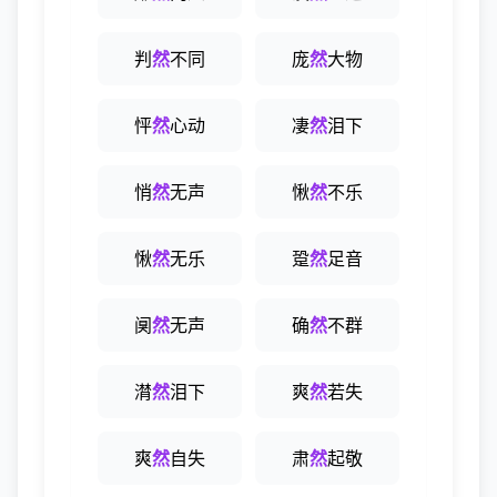
判
然
不同
庞
然
大物
怦
然
心动
凄
然
泪下
悄
然
无声
愀
然
不乐
愀
然
无乐
跫
然
足音
阒
然
无声
确
然
不群
潸
然
泪下
爽
然
若失
爽
然
自失
肃
然
起敬