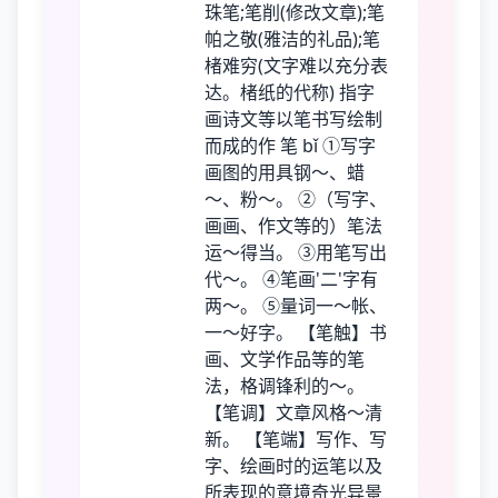
珠笔;笔削(修改文章);笔
帕之敬(雅洁的礼品);笔
楮难穷(文字难以充分表
达。楮纸的代称) 指字
画诗文等以笔书写绘制
而成的作 笔 bǐ ①写字
画图的用具钢～、蜡
～、粉～。 ②（写字、
画画、作文等的）笔法
运～得当。 ③用笔写出
代～。 ④笔画'二'字有
两～。 ⑤量词一～帐、
一～好字。 【笔触】书
画、文学作品等的笔
法，格调锋利的～。
【笔调】文章风格～清
新。 【笔端】写作、写
字、绘画时的运笔以及
所表现的意境奇光异景