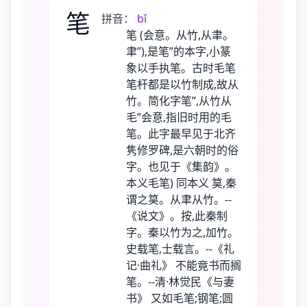
笔
拼音：
bǐ
笔 (会意。从竹,从聿。
聿”),是笔”的本字,小篆
象以手执笔。古时毛笔
笔杆都是以竹制成,故从
竹。简化字笔”,从竹从
毛”会意,指旧时用的毛
笔。此字最早见于北齐
隽修罗碑,是六朝时的俗
字。也见于《集韵》。
本义毛笔) 同本义 筽,秦
谓之筽。从聿从竹。--
《说文》。按,此秦制
字。秦以竹为之,加竹。
史载笔,士载言。--《礼
记·曲礼》 不能竟书而搁
笔。--清·林觉民《与妻
书》 又如毛笔;钢笔;圆