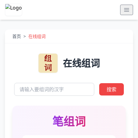
首页
>
在线组词
在线组词
搜索
笔组词