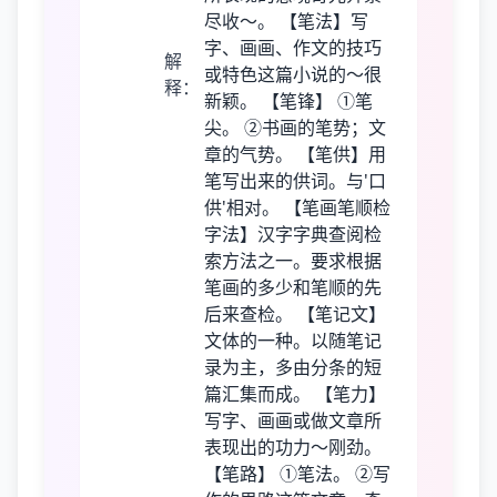
尽收～。 【笔法】写
字、画画、作文的技巧
解
或特色这篇小说的～很
释：
新颖。 【笔锋】 ①笔
尖。 ②书画的笔势；文
章的气势。 【笔供】用
笔写出来的供词。与'口
供'相对。 【笔画笔顺检
字法】汉字字典查阅检
索方法之一。要求根据
笔画的多少和笔顺的先
后来查检。 【笔记文】
文体的一种。以随笔记
录为主，多由分条的短
篇汇集而成。 【笔力】
写字、画画或做文章所
表现出的功力～刚劲。
【笔路】 ①笔法。 ②写